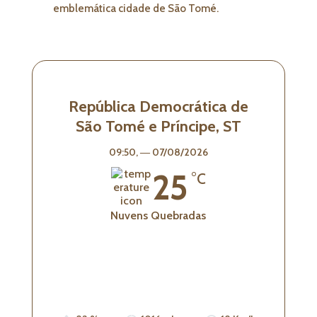
emblemática cidade de São Tomé.
República Democrática de
São Tomé e Príncipe, ST
09:50,
― 07/08/2026
25
°C
Nuvens Quebradas
Wind Gust:
18 Km/h
Visibility:
0 km
Sunrise:
05:33
Sunset:
17:42