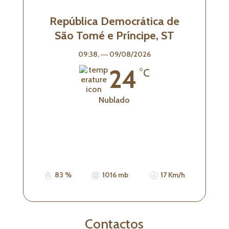
República Democrática de
São Tomé e Príncipe, ST
09:38,
― 09/08/2026
24
°C
Nublado
Wind Gust:
16 Km/h
Visibility:
0 km
Sunrise:
05:32
Sunset:
17:42
83 %
1016 mb
17 Km/h
Contactos