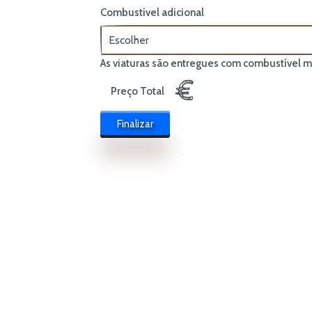
Combustível adicional
As viaturas são entregues com combustível mí
€
Preço Total
Finalizar