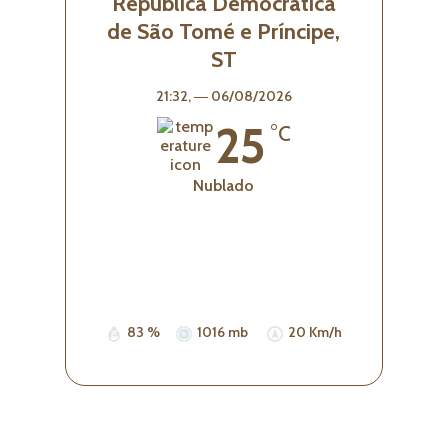
República Democrática
de São Tomé e Príncipe,
ST
21:32,
― 06/08/2026
25
°C
Nublado
Wind Gust:
20 Km/h
Visibility:
0 km
Sunrise:
05:33
Sunset:
17:42
83 %
1016 mb
20 Km/h