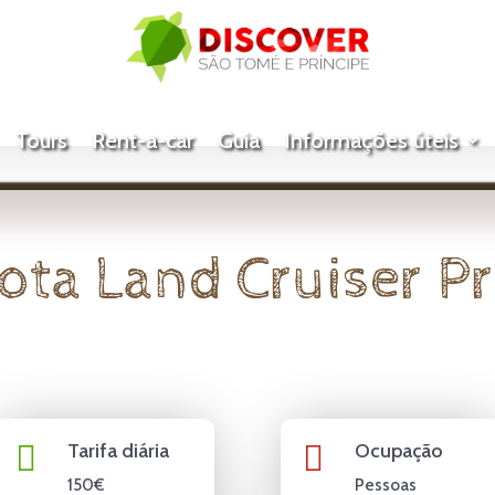
Tours
Rent-a-car
Guia
Informações úteis
ota Land Cruiser P

Tarifa diária

Ocupação
150€
Pessoas