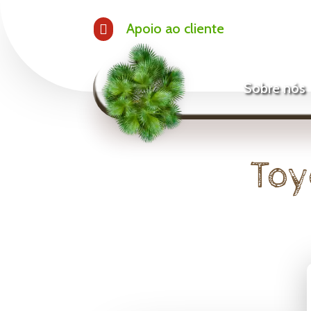
Apoio ao cliente

Sobre nós
Toy