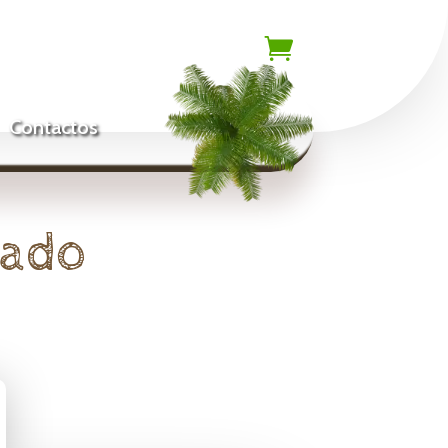

Contactos
rado